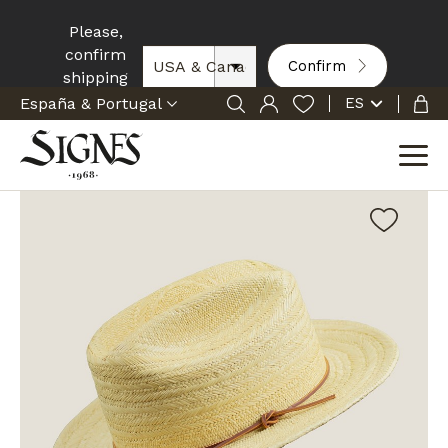
Please,
confirm
Confirm
shipping
zone:
ES
Inicio
Sombrero El Camino