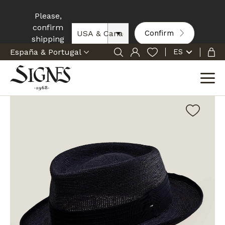
Please,
confirm
Confirm
shipping
zone:
ES
Inicio
Sombrero Denia Trilby Marino